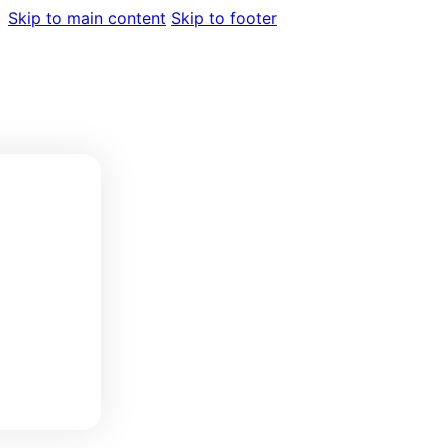
Skip to main content
Skip to footer