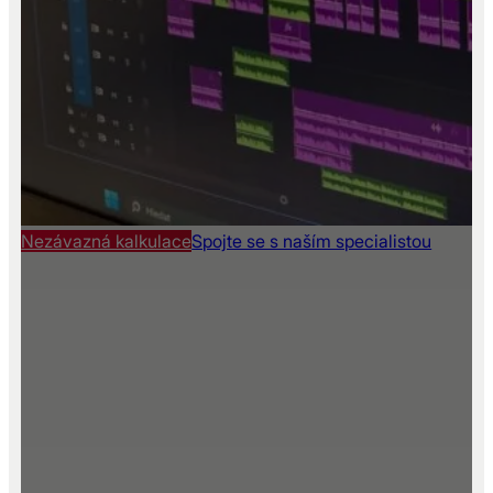
Nezávazná kalkulace
Spojte se s naším specialistou