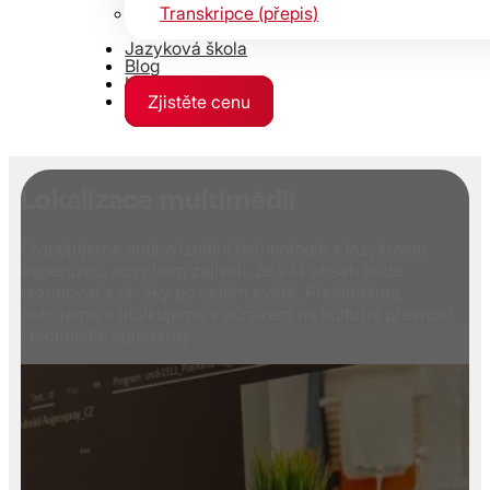
Transkripce (přepis)
Jazyková škola
Blog
Kontakty
Zjistěte cenu
Lokalizace multimédií
Propojujeme audiovizuální technologie s jazykovou
expertízou, abychom zajistili, že váš obsah bude
rezonovat s diváky po celém světě. Překládáme,
dabujeme a titulkujeme s důrazem na kulturní přesnost
i technické standardy.