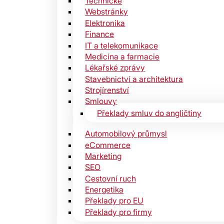
Technické
Webstránky
Elektronika
Finance
IT a telekomunikace
Medicína a farmacie
Lékařské zprávy
Stavebnictví a architektura
Strojírenství
Smlouvy
Překlady smluv do angličtiny
Automobilový průmysl
eCommerce
Marketing
SEO
Cestovní ruch
Energetika
Překlady pro EU
Překlady pro firmy