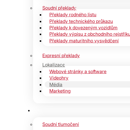
Soudní překlady
Překlady rodného listu
Překlady technického průkazu
Překlady k dovezeným vozidlům
Překlady výpisu z obchodního rejstřík
Překlady maturitního vysvědčení
Expresní překlady
Lokalizace
Webové stránky a software
Videohry
Média
Marketing
Soudní tlumočení