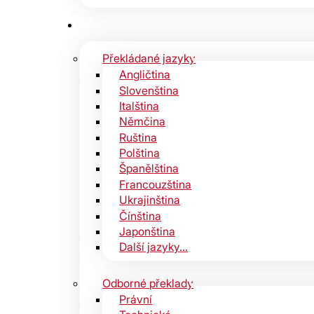
Překládané jazyky
Angličtina
Slovenština
Italština
Němčina
Ruština
Polština
Španělština
Francouzština
Ukrajinština
Čínština
Japonština
Další jazyky…
Odborné překlady
Právní