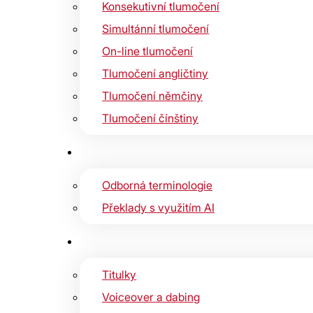
Konsekutivní tlumočení
Simultánní tlumočení
On-line tlumočení
Tlumočení angličtiny
Tlumočení němčiny
Tlumočení čínštiny
Odborná terminologie
Překlady s využitím AI
Titulky
Voiceover a dabing