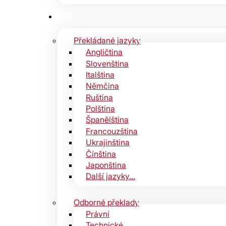
Překládané jazyky
Angličtina
Slovenština
Italština
Němčina
Ruština
Polština
Španělština
Francouzština
Ukrajinština
Čínština
Japonština
Další jazyky…
Odborné překlady
Právní
Technické