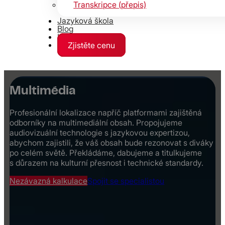
Transkripce (přepis)
Jazyková škola
Blog
Kontakty
Zjistěte cenu
Multimédia
Profesionální lokalizace napříč platformami zajištěná
odborníky na multimediální obsah. Propojujeme
audiovizuální technologie s jazykovou expertizou,
abychom zajistili, že váš obsah bude rezonovat s diváky
po celém světě. Překládáme, dabujeme a titulkujeme
s důrazem na kulturní přesnost i technické standardy.
Nezávazná kalkulace
Spojit se specialistou