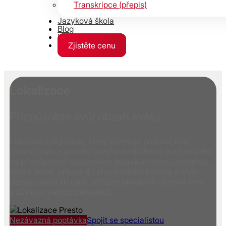
Transkripce (přepis)
Jazyková škola
Blog
Kontakty
Zjistěte cenu
Lokalizace
Přizpůsobte svůj obsah světu.
Lokalizace je proces, který zahrnuje překlad, tedy
převod textu z jednoho jazyka do druhého, a k tomu dbá
na přizpůsobení výsledného textu kulturnímu prostředí
cílové země, případně i přizpůsobení tonality a stylu
jazyka cílové skupině. Vstupte efektivně na nové trhy
s důvěrou vašich zákazníků.
Nezávazná poptávka
Spojit se specialistou