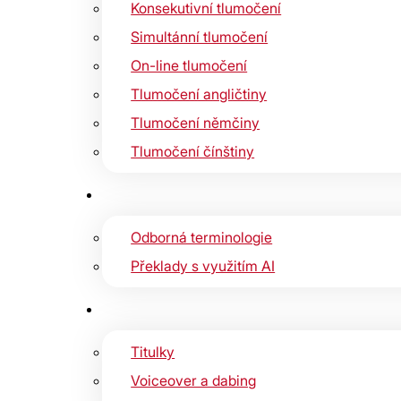
Konsekutivní tlumočení
Simultánní tlumočení
On-line tlumočení
Tlumočení angličtiny
Tlumočení němčiny
Tlumočení čínštiny
Odborná terminologie
Překlady s využitím AI
Titulky
Voiceover a dabing