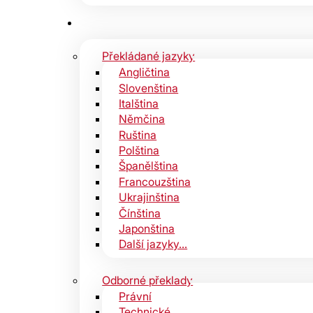
Překládané jazyky
Angličtina
Slovenština
Italština
Němčina
Ruština
Polština
Španělština
Francouzština
Ukrajinština
Čínština
Japonština
Další jazyky…
Odborné překlady
Právní
Technické