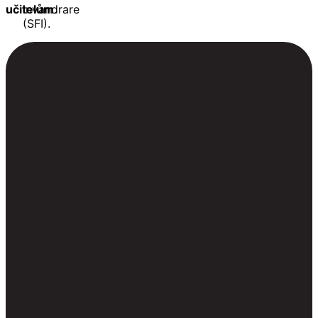
učitelům
invandrare
.
(SFI).