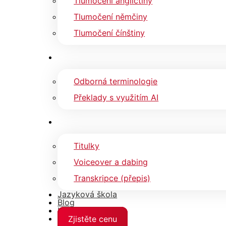
Tlumočení angličtiny
Tlumočení němčiny
Tlumočení čínštiny
Odborná terminologie
Překlady s využitím AI
Titulky
Voiceover a dabing
Transkripce (přepis)
Jazyková škola
Blog
Kontakty
Zjistěte cenu