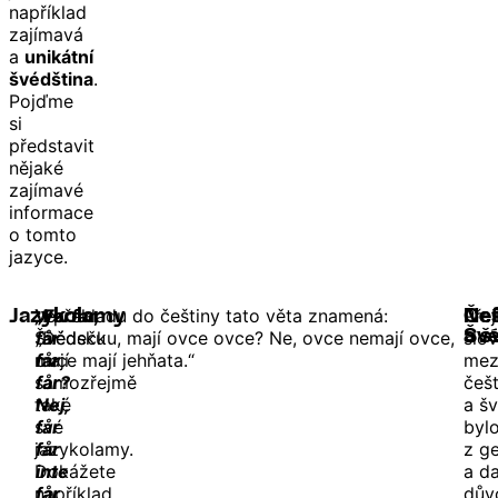
například
zajímavá
a
unikátní
švédština
.
Pojďme
si
představit
nějaké
zajímavé
informace
o tomto
jazyce.
Ve
„Farfar,
V překladu do češtiny tato věta znamená:
Přej
Jazykolamy
Češ
Nef
Švédsku
får
„Dědečku, mají ovce ovce? Ne, ovce nemají ovce,
slov
a š
Šv
mají
får
ovce mají jehňata.“
mez
samozřejmě
får?
češ
také
Nej,
a š
své
får
byl
jazykolamy.
får
z g
Dokážete
inte
a da
například
får,
dův