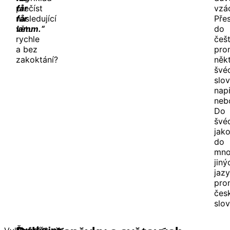
přečíst
får
vzá
následující
får
Pře
větu
lamm.“
do
rychle
češt
a bez
pron
zakoktání?
něk
švé
slov
nap
ne
Do
švéd
jak
do
mno
jiný
jazy
pron
čes
slo