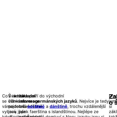
Co
V tomto
Švédština patří do východní
základní
Před
Za
se
článku
větve
informace
severogermánských jazyků
. Nejvíce je tedy
jsm
o 
vám
najdete:
podobná
o švédštině,
norštině
a
dánštině
, trochu vzdálenější
si
vybaví,
jsou jí pak faerština s islandštinou. Nejlépe ze
pár
zákl
když
všech se Švédové domluví s Nory, jazyky jsou si
zajímavostí.
tak