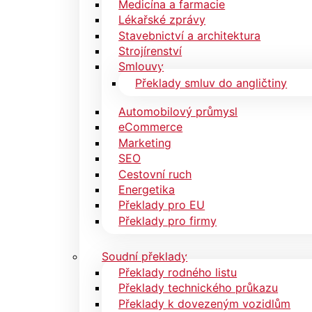
Medicína a farmacie
Lékařské zprávy
Stavebnictví a architektura
Strojírenství
Smlouvy
Překlady smluv do angličtiny
Automobilový průmysl
eCommerce
Marketing
SEO
Cestovní ruch
Energetika
Překlady pro EU
Překlady pro firmy
Soudní překlady
Překlady rodného listu
Překlady technického průkazu
Překlady k dovezeným vozidlům