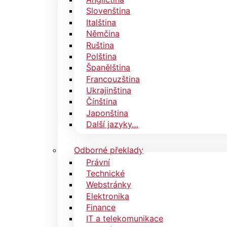
Slovenština
Italština
Němčina
Ruština
Polština
Španělština
Francouzština
Ukrajinština
Čínština
Japonština
Další jazyky…
Odborné překlady
Právní
Technické
Webstránky
Elektronika
Finance
IT a telekomunikace