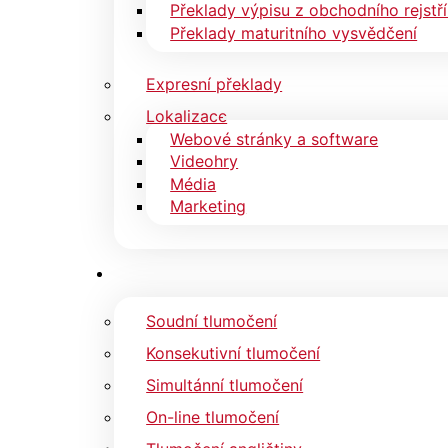
Překlady výpisu z obchodního rejstř
Překlady maturitního vysvědčení
Expresní překlady
Lokalizace
Webové stránky a software
Videohry
Média
Marketing
Soudní tlumočení
Konsekutivní tlumočení
Simultánní tlumočení
On-line tlumočení