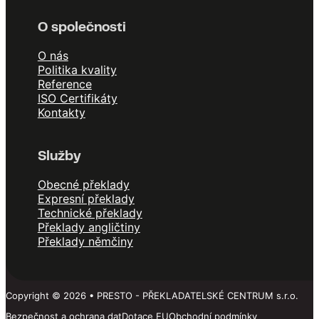
O společnosti
O nás
Politika kvality
Reference
ISO Certifikáty
Kontakty
Služby
Obecné překlady
Expresní překlady
Technické překlady
Překlady angličtiny
Překlady němčiny
Copyright © 2026 • PRESTO - PŘEKLADATELSKÉ CENTRUM s.r.o.
Bezpečnost a ochrana dat
Dotace EU
Obchodní podmínky