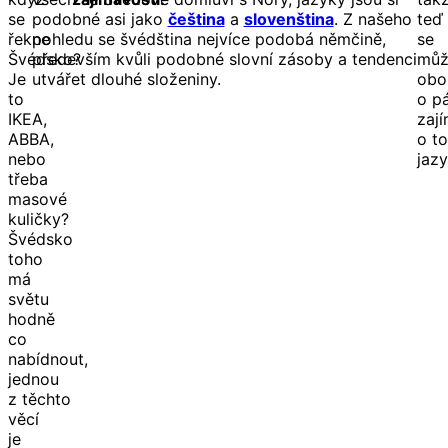
se
podobné asi jako
čeština
a
slovenština
. Z našeho
teď
řekne
pohledu se švédština nejvíce podobá němčině,
se
Švédsko?
především kvůli podobné slovní zásoby a tendenci
mů
Je
utvářet dlouhé složeniny.
obo
to
o p
IKEA,
zají
ABBA,
o t
nebo
jazy
třeba
masové
kuličky?
Švédsko
toho
má
světu
hodně
co
nabídnout,
jednou
z těchto
věcí
je