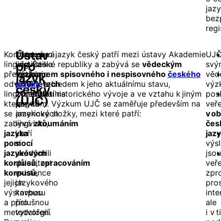
jaz
bez
regi
Korpusová
Korpusová
Ústav pro jazyk český patří mezi ústavy Akademie
UJ
Ústav
lingvistika
lingvistika
věd České republiky a zabývá se
vědeckým
svý
pro
představuje
vznikla
výzkumem spisovného i nespisovného
českého
věd
jazyk
odvětví
v
jazyka
50. letech
vzhledem k jeho aktuálnímu stavu,
výz
český
lingvistiky,
20. století
z hlediska historického vývoje a ve vztahu k jiným
na
pos
(UJČ)
které
popud
jazykům. Výzkum UJČ se zaměřuje především na
veř
se
amerických
jazykové složky, mezi které patří:
v ob
zabývá
lingvistů,
zkoumáním
čes
jazyka
kteří
jaz
pomocí
si
výs
jazykových
uvědomili
jsou
korpusů
důležitost
,
zpracováním
veře
korpusů
existence
,
zpr
jejich
jazykového
pro
výstavbou
korpusu
inte
a příslušnou
pro
ale
metodologií.
vytvoření
i v 