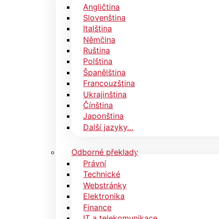
Angličtina
Slovenština
Italština
Němčina
Ruština
Polština
Španělština
Francouzština
Ukrajinština
Čínština
Japonština
Další jazyky…
Odborné překlady
Právní
Technické
Webstránky
Elektronika
Finance
IT a telekomunikace