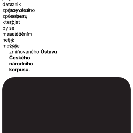
data
vznik
zpracovávat
jazykového
způsobem,
korpusu
který
spjat
by
se
manuálně
založením
nebyl
již
možný.
výše
zmiňovaného
Ústavu
Českého
národního
korpusu.