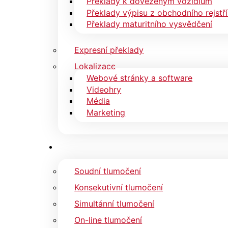
Překlady k dovezeným vozidlům
Překlady výpisu z obchodního rejstř
Překlady maturitního vysvědčení
Expresní překlady
Lokalizace
Webové stránky a software
Videohry
Média
Marketing
Soudní tlumočení
Konsekutivní tlumočení
Simultánní tlumočení
On-line tlumočení