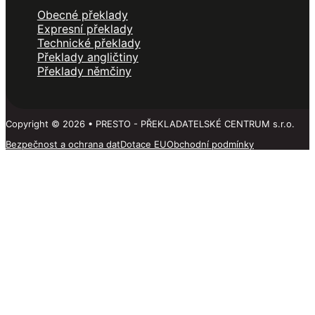
Obecné překlady
Expresní překlady
Technické překlady
Překlady angličtiny
Překlady němčiny
Copyright © 2026 • PRESTO - PŘEKLADATELSKÉ CENTRUM s.r.o.
Bezpečnost a ochrana dat
Dotace EU
Obchodní podmínky