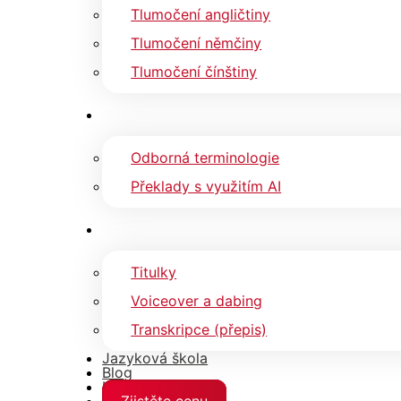
Tlumočení angličtiny
Tlumočení němčiny
Tlumočení čínštiny
Odborná terminologie
Překlady s využitím AI
Titulky
Voiceover a dabing
Transkripce (přepis)
Jazyková škola
Blog
Kontakty
Zjistěte cenu