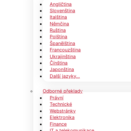
Angličtina
Slovenština
Italština
Němčina
Ruština
Polština
Španělština
Francouzština
Ukrajinština
Čínština
Japonština
Další jazyky…
Odborné překlady
Právní
Technické
Webstránky
Elektronika
Finance
IT a telekomunikace