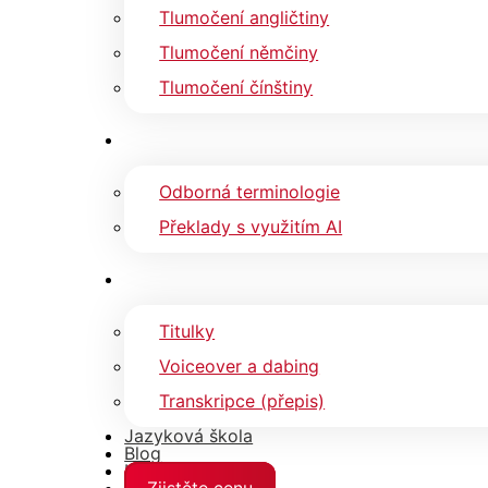
Tlumočení angličtiny
Tlumočení němčiny
Tlumočení čínštiny
Odborná terminologie
Překlady s využitím AI
Titulky
Voiceover a dabing
Transkripce (přepis)
Jazyková škola
Blog
Kontakty
Zjistěte cenu