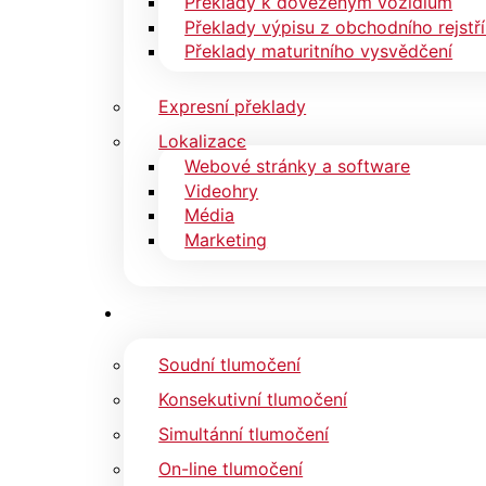
Překlady k dovezeným vozidlům
Překlady výpisu z obchodního rejstř
Překlady maturitního vysvědčení
Expresní překlady
Lokalizace
Webové stránky a software
Videohry
Média
Marketing
Soudní tlumočení
Konsekutivní tlumočení
Simultánní tlumočení
On-line tlumočení