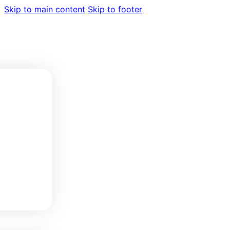
Skip to main content
Skip to footer