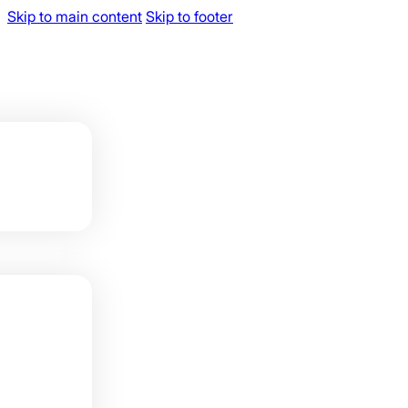
Skip to main content
Skip to footer